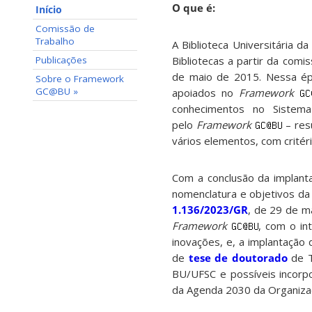
O que é:
Início
Comissão de
Trabalho
A Biblioteca Universitária
Bibliotecas a partir da com
Publicações
de maio de 2015. Nessa épo
Sobre o Framework
GC@BU »
apoiados no
Framework
conhecimentos no Sistem
pelo
Framework
– res
vários elementos, com critéri
Com a conclusão da implan
nomenclatura e objetivos da
1.136/2023/GR
, de 29 de m
Framework
, com o in
inovações, e, a implantação
de
tese de doutorado
de T
BU/UFSC e possíveis incorp
da Agenda 2030 da Organiza