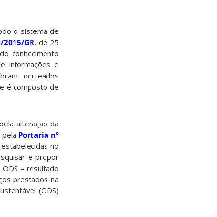
todo o sistema de
9/2015/GR
, de 25
 do conhecimento
de informações e
foram norteados
e é composto de
pela alteração da
s pela
Portaria nº
 estabelecidas no
esquisar e propor
 ODS – resultado
iços prestados na
ustentável (ODS)