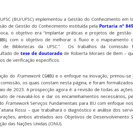
 da UFSC (BU/UFSC) implementou a Gestão do Conhecimento em 
issão de Gestão do Conhecimento instituída pela
Portaria nº 84
ca, o objetivo era “Implantar práticas e projetos de gestão
, com o objetivo de melhorar o fluxo e o mapeamento 
a de Bibliotecas da UFSC.”. Os trabalhos da comissão 
ultado de
tese de doutorado
de Roberta Moraes de Bem – qu
os de verificação específicos.
tação do
Framework
e o enfoque na inovação, primou-se 
 comissão, os quais constam nesta página, e foram formalizado
aio de 2023. A prospecção agora é: a revisão de todas as ações
tuito de reavaliá-los e dar os encaminhamentos necessários, p
 do
Framework
Serviços Fundamentais para BU com enfoque nos
atiana Rossi – que trabalhará o diagnóstico e análise dos serv
orações, ambos atrelados aos Objetivos de Desenvolvimento S
ção das Nações Unidas (ONU).