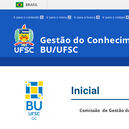
BRASIL
Ir para o conteúdo
1
Ir para o menu
2
Ir para a busca
3
Ir para o rodapé
4
Gestão do Conhecim
BU/UFSC
Inicial
Comissão de Gestão do